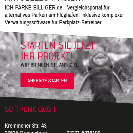
kr
ICH-PARKE-BILLIGER.de - Vergleichsportal für
Fu
alternatives Parken am Flughafen, inklusive komplexer
Verwaltungssoftware für Parkplatz-Betreiber
L
St
Ge
STARTEN SIE JETZT
En
IHR PROJEKT!
S
S
WIR BRINGEN SIE
ANS ZIEL
Ho
htt
SOFTPUNK GMBH
Kremmener Str. 43
16515 Oranienburg
03301-5018190